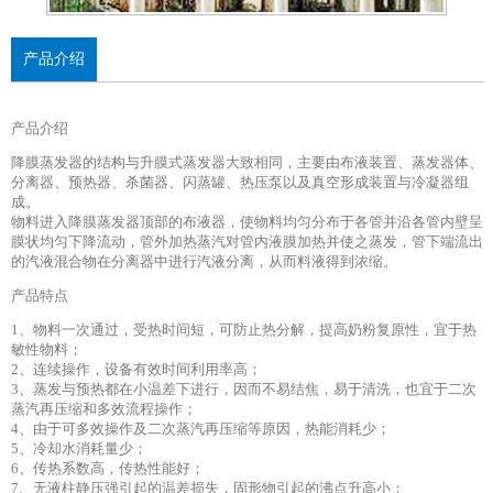
产品介绍
产品介绍
降膜蒸发器的结构与升膜式蒸发器大致相同，主要由布液装置、蒸发器体、
分离器、预热器、杀菌器、闪蒸罐、热压泵以及真空形成装置与冷凝器组
成。
物料进入降膜蒸发器顶部的布液器，使物料均匀分布于各管并沿各管内壁呈
膜状均匀下降流动，管外加热蒸汽对管内液膜加热并使之蒸发，管下端流出
的汽液混合物在分离器中进行汽液分离，从而料液得到浓缩。
产品特点
1、物料一次通过，受热时间短，可防止热分解，提高奶粉复原性，宜于热
敏性物料；
2、连续操作，设备有效时间利用率高；
3、蒸发与预热都在小温差下进行，因而不易结焦，易于清洗，也宜于二次
蒸汽再压缩和多效流程操作；
4、由于可多效操作及二次蒸汽再压缩等原因，热能消耗少；
5、冷却水消耗量少；
6、传热系数高，传热性能好；
7、无液柱静压强引起的温差损失，固形物引起的沸点升高小；