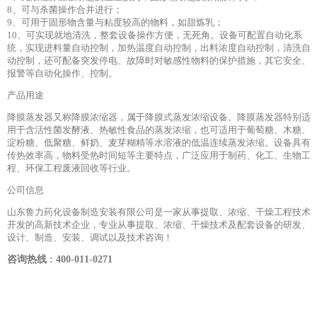
8、可与杀菌操作合并进行；
9、可用于固形物含量与粘度较高的物料，如甜炼乳；
10、可实现就地清洗，整套设备操作方便，无死角。设备可配置自动化系
统，实现进料量自动控制，加热温度自动控制，出料浓度自动控制，清洗自
动控制，还可配备突发停电、故障时对敏感性物料的保护措施，其它安全、
报警等自动化操作、控制。
产品用途
降膜蒸发器又称降膜浓缩器，属于降膜式蒸发浓缩设备。降膜蒸发器特别适
用于含活性菌发酵液、热敏性食品的蒸发浓缩，也可适用于葡萄糖、木糖、
淀粉糖、低聚糖、鲜奶、麦芽糊精等水溶液的低温连续蒸发浓缩。设备具有
传热效率高，物料受热时间短等主要特点，广泛应用于制药、化工、生物工
程、环保工程废液回收等行业。
公司信息
山东鲁力药化设备制造安装有限公司是一家从事提取、浓缩、干燥工程技术
开发的高新技术企业，专业从事提取、浓缩、干燥技术及配套设备的研发、
设计、制造、安装、调试以及技术咨询！
咨询热线 : 400-011-0271